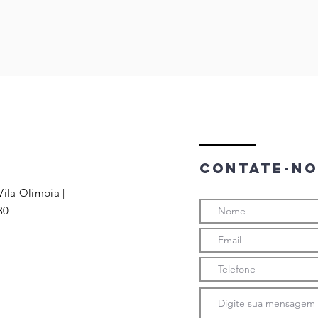
Contate-no
Vila Olimpia |
30