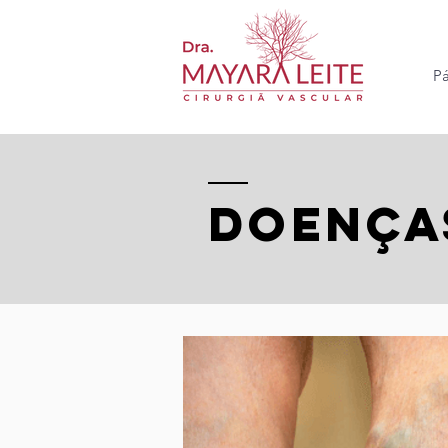
Pá
Doença