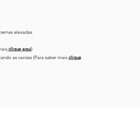
pernas elevadas
mais
clique aqui
)
ando as varizes (Para saber mais
clique