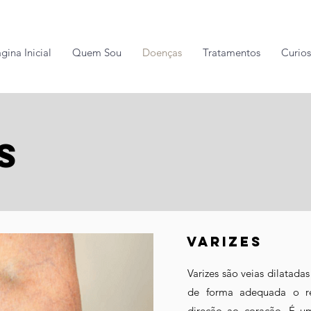
gina Inicial
Quem Sou
Doenças
Tratamentos
Curio
s
varizes
Varizes são veias dilatad
de forma adequada o r
direção ao coração. É 