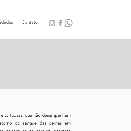
sidades
Contato
as e tortuosas, que não desempenham
etorno do sangue das pernas em
uma doença muito comum, acomete