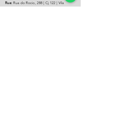
Rua:
Rua do Rocio, 288 | Cj 122 | Vila
Olimpia |
Cep:
04552-000
|
Tel:
11 950412630
estamos nas
redes
Contate-nos