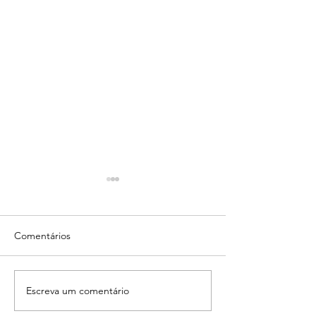
Comentários
O Sobrepeso e a
Escreva um comentário
Você sente dor na
panturrilha?